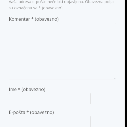
Vaša adresa e-pošte neće biti objavljena.
Obavezna polja
su označena sa
* (obavezno)
Komentar
* (obavezno)
Ime
* (obavezno)
E-pošta
* (obavezno)